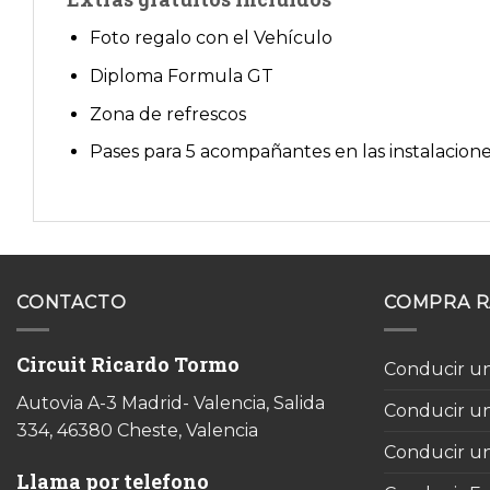
Foto regalo con el Vehículo
Diploma Formula GT
Zona de refrescos
Pases para 5 acompañantes en las instalacion
CONTACTO
COMPRA R
Circuit Ricardo Tormo
Conducir un
Autovia A-3 Madrid- Valencia, Salida
Conducir u
334, 46380 Cheste, Valencia
Conducir un
Llama por telefono