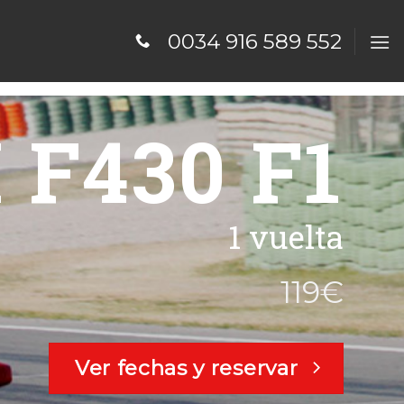
0034 916 589 552
 F430 F1
1 vuelta
119€
Ver fechas y reservar